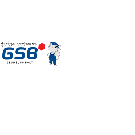
Korean
English
Japanese
HOME
CONTACT
WEBMAIL
SITEMAP
T
会社紹介
o
ごあいさつ
g
会社概要
g
経営理念
l
企業沿革
e
組織図
n
受賞および沿革
a
交通アクセス
v
事業紹介
i
自動車部品事業
g
産業部品事業
a
航空•防産事業