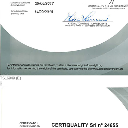
TS16949 (Ε)
×