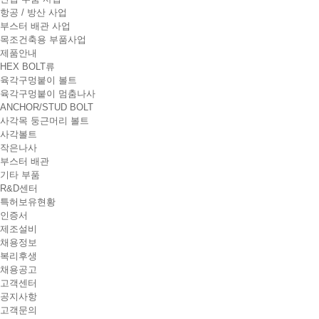
t
항공 / 방산 사업
i
부스터 배관 사업
o
목조건축용 부품사업
n
제품안내
HEX BOLT류
육각구멍붙이 볼트
육각구멍붙이 멈춤나사
ANCHOR/STUD BOLT
사각목 둥근머리 볼트
사각볼트
작은나사
부스터 배관
기타 부품
R&D센터
특허보유현황
인증서
제조설비
채용정보
복리후생
채용공고
고객센터
공지사항
고객문의