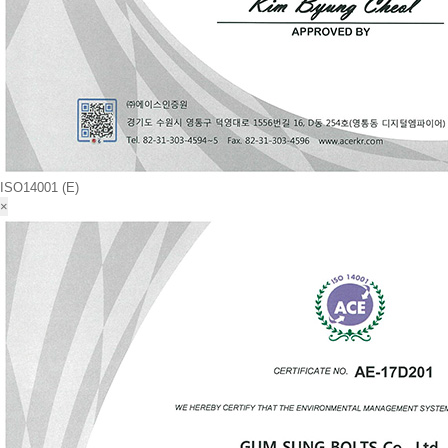
ISO14001 (Ε)
×