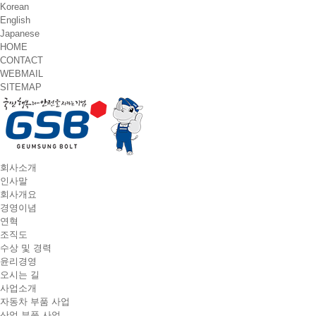
Korean
English
Japanese
HOME
CONTACT
WEBMAIL
SITEMAP
T
회사소개
o
인사말
g
회사개요
g
경영이념
l
연혁
e
조직도
n
수상 및 경력
a
윤리경영
v
오시는 길
i
사업소개
g
자동차 부품 사업
a
산업 부품 사업