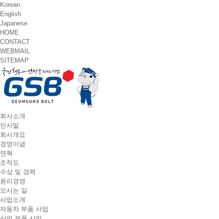
Korean
English
Japanese
HOME
CONTACT
WEBMAIL
SITEMAP
T
회사소개
o
인사말
g
회사개요
g
경영이념
l
연혁
e
조직도
n
수상 및 경력
a
윤리경영
v
오시는 길
i
사업소개
g
자동차 부품 사업
a
산업 부품 사업