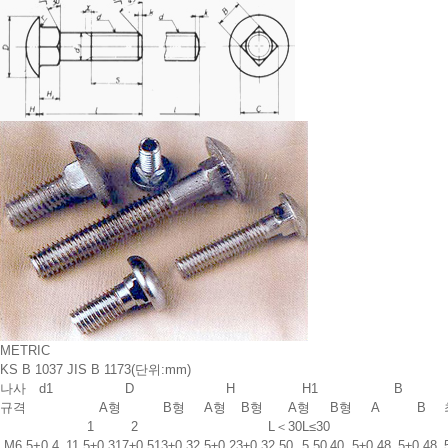
METRIC
KS B 1037 JIS B 1173
(단위:mm)
나사
d1
D
H
H1
B
규격
A형
B형
A형
B형
A형
B형
A
B
1
2
L＜30
L≤30
M6
5
+0.4
11.5±0.3
17±0.5
13±0.3
2.5±0.2
3±0.3
2.5
0
5.5
0
4
0
5±0.48
5±0.48