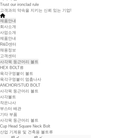
Trust our ironclad rule
고객과의 약속을 지키는 신뢰 있는 기업!
제품안내
회사소개
사업소개
제품안내
R&D센터
채용정보
고객센터
사각목 둥근머리 볼트
HEX BOLT류
육각구멍붙이 볼트
육각구멍붙이 멈춤나사
ANCHOR/STUD BOLT
사각목 둥근머리 볼트
사각볼트
작은나사
부스터 배관
기타 부품
사각목 둥근머리 볼트
Cup Head Square Neck Bolt
산업 기계용 및 건축용 볼트류