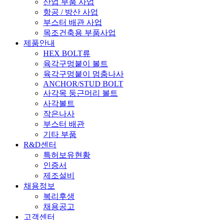
산업 부품 사업
항공 / 방산 사업
부스터 배관 사업
목조건축용 부품사업
제품안내
HEX BOLT류
육각구멍붙이 볼트
육각구멍붙이 멈춤나사
ANCHOR/STUD BOLT
사각목 둥근머리 볼트
사각볼트
작은나사
부스터 배관
기타 부품
R&D센터
특허보유현황
인증서
제조설비
채용정보
복리후생
채용공고
고객센터