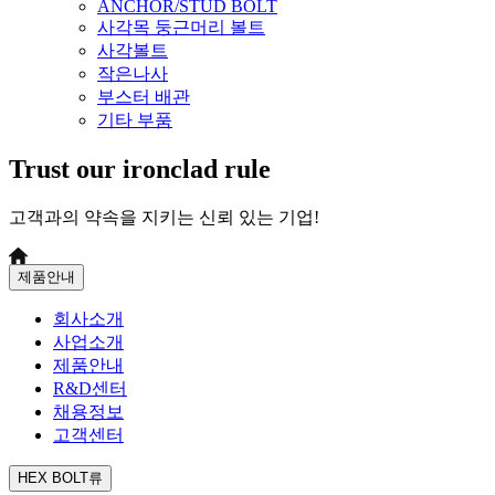
ANCHOR/STUD BOLT
사각목 둥근머리 볼트
사각볼트
작은나사
부스터 배관
기타 부품
Trust our ironclad rule
고객과의 약속을 지키는 신뢰 있는 기업!
제품안내
회사소개
사업소개
제품안내
R&D센터
채용정보
고객센터
HEX BOLT류