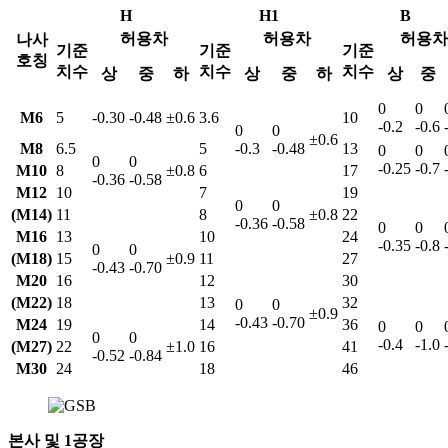
H
H1
B
허용차
허용차
허용차
나사
기준
기준
기준
호칭
치수
치수
치수
상
중
하
상
중
하
상
중
0
0
M6
5
-0.30
-0.48
±0.6
3.6
10
-0.2
-0.6
0
0
±0.6
M8
6.5
5
-0.3
-0.48
13
0
0
0
0
-0.25
-0.7
M10
8
±0.8
6
17
-0.36
-0.58
M12
10
7
19
0
0
(M14)
11
8
±0.8
22
-0.36
-0.58
0
0
M16
13
10
24
-0.35
-0.8
0
0
(M18)
15
±0.9
11
27
-0.43
-0.70
M20
16
12
30
(M22)
18
13
32
0
0
±0.9
-0.43
-0.70
M24
19
14
36
0
0
0
0
-0.4
-1.0
(M27)
22
±1.0
16
41
-0.52
-0.84
M30
24
18
46
본사 및 1공장