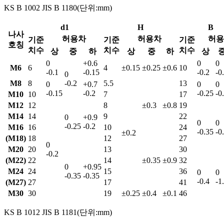
KS B 1002 JIS B 1180
(단위:mm)
d1
H
B
나사
허용차
허용차
허용
기준
기준
기준
호칭
치수
치수
치수
상
중
하
상
중
하
상
0
+0.6
0
0
M6
6
4
±0.15
±0.25
±0.6
10
-0.1
-0.15
-0.2
-0
0
M8
8
-0.2
5.5
13
0
+0.7
0
0
-0.15
-0.2
-0.25
-0
M10
10
7
17
M12
12
8
±0.3
±0.8
19
M14
14
9
22
0
+0.9
0
0
-0.25
-0.2
M16
16
10
24
-0.35
-0
±0.2
(M18)
18
12
27
0
M20
20
13
30
-0.2
(M22)
22
14
±0.35
±0.9
32
0
+0.95
M24
24
15
36
0
0
-0.35
-0.35
-0.4
-1
(M27)
27
17
41
M30
30
19
±0.25
±0.4
±0.1
46
KS B 1012 JIS B 1181
(단위:mm)