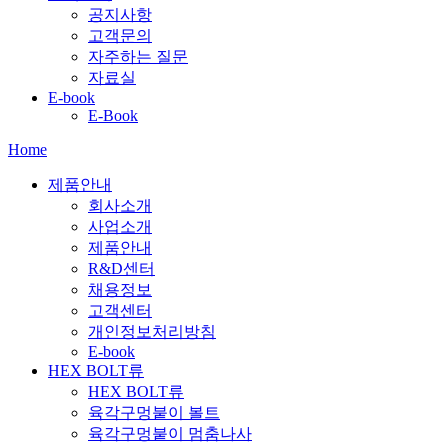
공지사항
고객문의
자주하는 질문
자료실
E-book
E-Book
Home
제품안내
회사소개
사업소개
제품안내
R&D센터
채용정보
고객센터
개인정보처리방침
E-book
HEX BOLT류
HEX BOLT류
육각구멍붙이 볼트
육각구멍붙이 멈춤나사