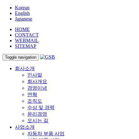
Korean
English
Japanese
HOME
CONTACT
WEBMAIL
SITEMAP
Toggle navigation
회사소개
인사말
회사개요
경영이념
연혁
조직도
수상 및 경력
윤리경영
오시는 길
사업소개
자동차 부품 사업