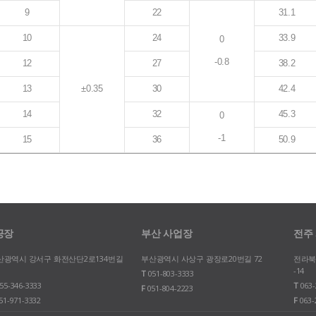
9
22
31.1
10
24
33.9
0
-0.8
12
27
38.2
13
±0.35
30
42.4
14
32
45.3
0
-1
15
36
50.9
공장
부산 사업장
전주
산광역시 강서구 화전산단2로134번길
부산광역시 사상구 광장로20번길 72
전라북
-14
T
051-803-3333
55-346-3333
T
063-
F
051-804-2223
51-971-3332
F
063-