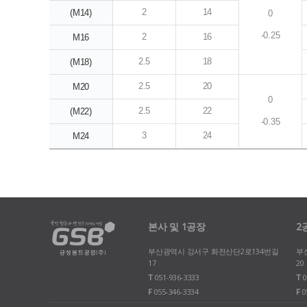
2
14
(M14)
0
-0.25
2
16
M16
2.5
18
(M18)
2.5
20
M20
0
2.5
22
(M22)
-0.35
3
24
M24
본사 및 1공장
2
부산광역시 강서구 화전산단2로134번길
부
17
20
T
051-936-3333
T
0
F
055-346-3334
F
0