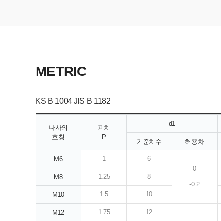
METRIC
KS B 1004 JIS B 1182
d1
나사의
피치
호칭
P
기준치수
허용차
1
6
M6
0
1.25
8
M8
-0.2
1.5
10
M10
1.75
12
M12