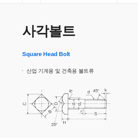
사각볼트
Square Head Bolt
산업 기계용 및 건축용 볼트류