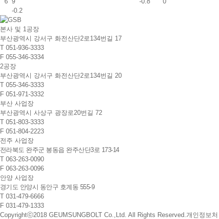
6
9
-0.8
0
-0.2
본사 및 1공장
부산광역시 강서구 화전산단2로134번길 17
T
051-936-3333
F
055-346-3334
2공장
부산광역시 강서구 화전산단2로134번길 20
T
055-346-3333
F
051-971-3332
부산 사업장
부산광역시 사상구 광장로20번길 72
T
051-803-3333
F
051-804-2223
전주 사업장
전라북도 완주군 봉동읍 완주산단3로 173-14
T
063-263-0090
F
063-263-0096
안양 사업장
경기도 안양시 동안구 호계동 555-9
T
031-479-6666
F
031-479-1333
Copyrightⓒ2018 GEUMSUNGBOLT Co.,Ltd. All Rights Reserved.
개인정보처