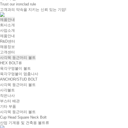
Trust our ironclad rule
고객과의 약속을 지키는 신뢰 있는 기업!
제품안내
회사소개
사업소개
제품안내
R&D센터
채용정보
고객센터
사각목 둥근머리 볼트
HEX BOLT류
육각구멍붙이 볼트
육각구멍붙이 멈춤나사
ANCHOR/STUD BOLT
사각목 둥근머리 볼트
사각볼트
작은나사
부스터 배관
기타 부품
사각목 둥근머리 볼트
Cup Head Square Neck Bolt
산업 기계용 및 건축용 볼트류