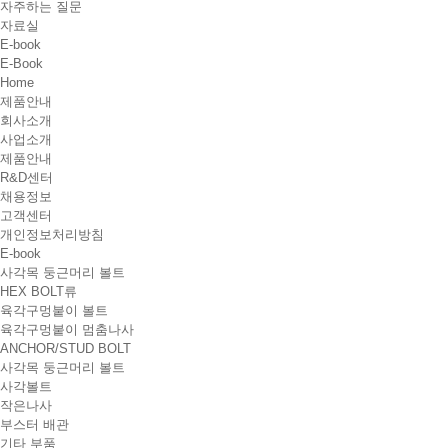
자주하는 질문
자료실
E-book
E-Book
Home
제품안내
회사소개
사업소개
제품안내
R&D센터
채용정보
고객센터
개인정보처리방침
E-book
사각목 둥근머리 볼트
HEX BOLT류
육각구멍붙이 볼트
육각구멍붙이 멈춤나사
ANCHOR/STUD BOLT
사각목 둥근머리 볼트
사각볼트
작은나사
부스터 배관
기타 부품