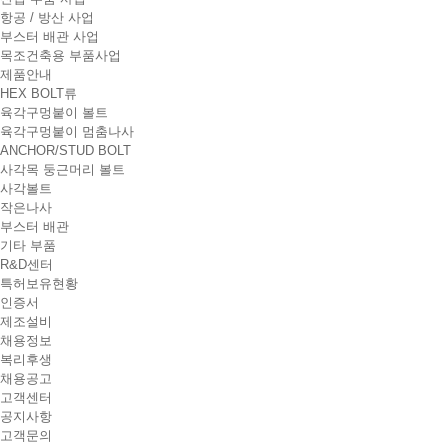
항공 / 방산 사업
부스터 배관 사업
목조건축용 부품사업
제품안내
HEX BOLT류
육각구멍붙이 볼트
육각구멍붙이 멈춤나사
ANCHOR/STUD BOLT
사각목 둥근머리 볼트
사각볼트
작은나사
부스터 배관
기타 부품
R&D센터
특허보유현황
인증서
제조설비
채용정보
복리후생
채용공고
고객센터
공지사항
고객문의